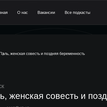
вная
О нас
Вакансии
Все подкасты
Паль, женская совесть и поздняя беременность
ск
ь, женская совесть и поз