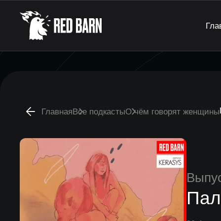
Гла
Главная
Все подкасты
О чём говорят женщины
Выпу
Пал