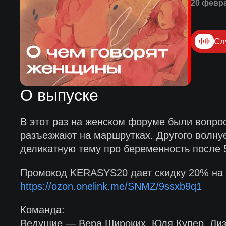
20 февр
Сл
О выпуске
В этот раз на женском форуме были вопро
разъезжают на маршрутках. Другого волну
деликатную тему про беременность после 5
Промокод KERASYS20 дает скидку 20% на
https://ozon.onelink.me/SNMZ/9ssxb9q1
Команда:
Ведущие — Вера Широких, Юля Купер, Лиза