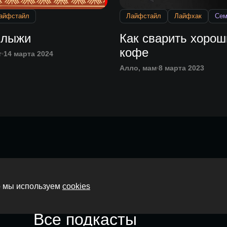
айфстайл
Лайфстайл
Лайфхак
Сем
 лыжи
Как сварить хорош
кофе
т
14 марта 2024
Алло, мам
8 марта 2023
Главная
то мы используем
cookies
О нас
Все подкасты