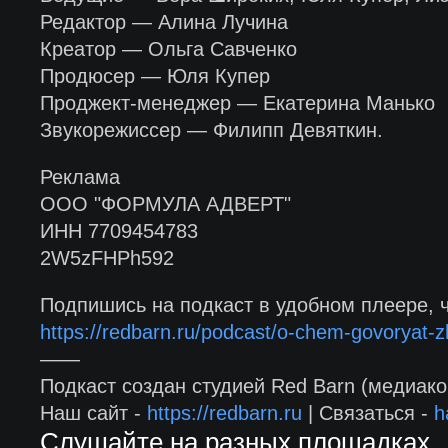
Редактор — Алина Лучина
Креатор — Ольга Савченко
Продюсер — Юля Купер
Проджект-менеджер — Екатерина Манько
Звукорежиссер — Филипп Девяткин.
Реклама
ООО "ФОРМУЛА АДВЕРТ"
ИНН 7709454783
2W5zFHPh592
Подпишись на подкаст в удобном плеере, 
https://redbarn.ru/podcast/o-chem-govoryat-
——
Подкаст создан студией Red Barn (медиако
Наш сайт -
https://redbarn.ru
| Связаться -
h
Слушайте на разных площадках