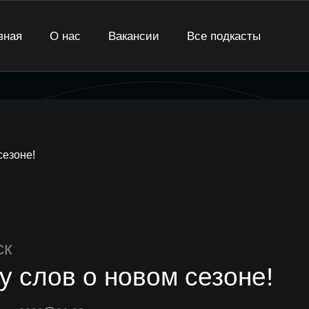
вная
О нас
Вакансии
Все подкасты
сезоне!
ск
у слов о новом сезоне!