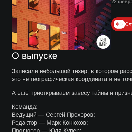
22 февр
Сл
О выпуске
Записали небольшой тизер, в котором рас
это не географическая координата и не точ
А ещё приоткрываем завесу тайны и призна
Команда:
Ведущий — Сергей Прохоров;
Редактор — Марк Конюхов;
Продюсер — Юля Купер;