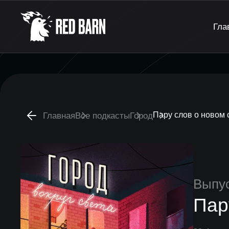
Гла
Пару слов о новом 
Главная
Все подкасты
Город
Выпу
Пар