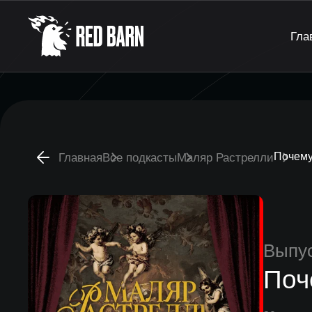
Гла
Почему
Главная
Все подкасты
Маляр Растрелли
Выпу
Поч