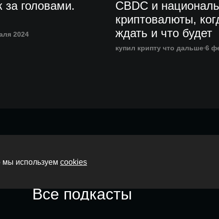
 за головами.
CBDC и национал
криптовалюты, ког
ждать и что будет
аля 2024
купил крипту что дальше
6 ф
Главная
то мы используем
cookies
О нас
Все подкасты
Контакты