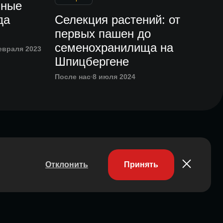
ьные
да
Селекция растений: от
первых пашен до
семенохранилища на
евраля 2023
Шпицбергене
После нас
8 июля 2024
Отклонить
Принять
Участник ассоциации
Состоит в ассоциации с 2023