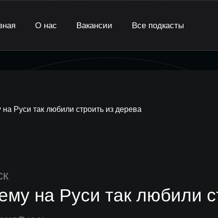
вная
О нас
Вакансии
Все подкасты
 на Руси так любили строить из дерева
ск
ему на Руси так любили с