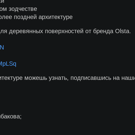
си
ом зодчестве
олее поздней архитектуре
ля деревянных поверхностей от бренда Olsta.
QN
3MpLSq
тектуре можешь узнать, подписавшись на наш
бакова;