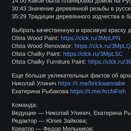
14:00 Какой была планировка домов на Ру
30:43 Значение деревянной резьбы в русск
35:29 Традиции деревянного зодчества в б
Выбрать качественную и красивую краску д
Olsta Wood Paint:
https://clck.ru/3MpLPN
Olsta Wood Renovator:
https://clck.ru/3MpL
Olsta Chalky Paint:
https://clck.ru/3MpLSC
Olsta Chalky Furniture Paint:
https://clck.ru/
Еще больше увлекательных фактов об архи
Николай Улинич
https://t.me/brickwannabe
Екатерина Рыбакова
https://t.me/ArchiFish
Команда:
Ведущие — Николай Улинич, Екатерина Ры
Редактор — Юлия Зайкова;
Креатор — Федор Мельников;