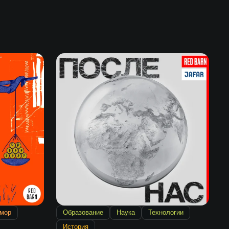
мор
Образование
Наука
Технологии
История