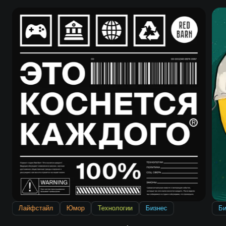
Лайфстайл
Юмор
Технологии
Бизнес
Би