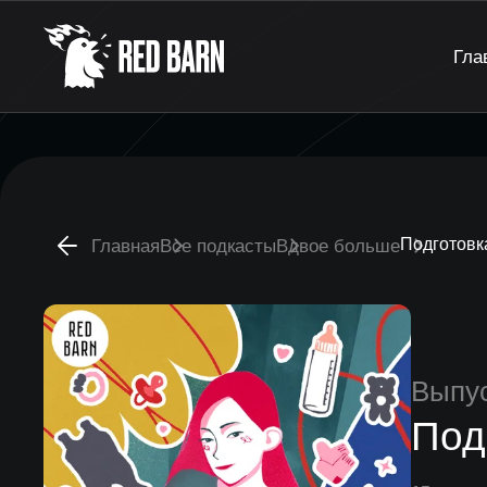
Гла
Подготовка
Главная
Все подкасты
Вдвое больше
Выпу
Под