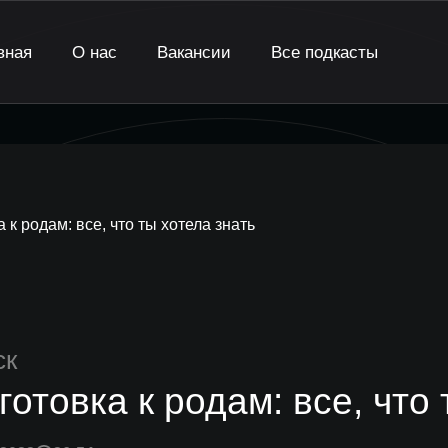
вная
О нас
Вакансии
Все подкасты
 к родам: все, что ты хотела знать
ск
готовка к родам: все, что 