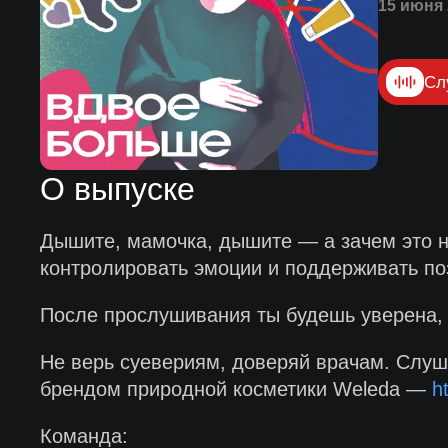
15 июня 
Сл
О выпуске
Дышите, мамочка, дышите — а зачем это ну
контролировать эмоции и поддерживать по
После прослушивания ты будешь уверена, ч
Не верь суевериям, доверяй врачам. Слуш
брендом природной косметики Weleda —
h
Команда: