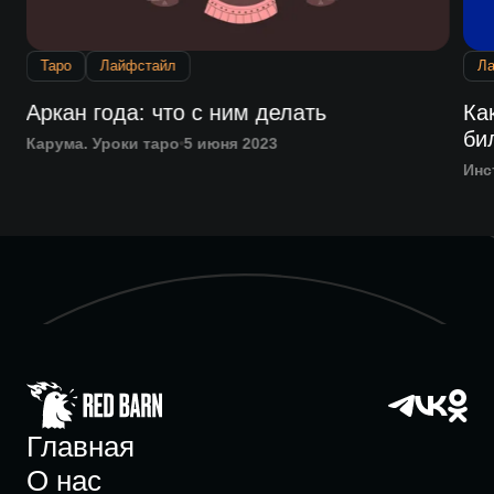
Таро
Лайфстайл
Л
Аркан года: что с ним делать
Ка
би
Карума. Уроки таро
5 июня 2023
Инс
Главная
О нас