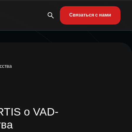
Связаться с нами
сства
TIS о VAD-
тва