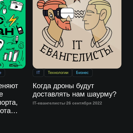
е
IT
Технологии
Бизнес
еняют
Когда дроны будут
е
доставлять нам шаурму?
орта,
IT-евангелисты
26 сентября 2022
ота