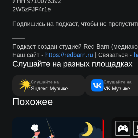
ИНН 9710076392
2W5zFJF4r1e
Подпишись на подкаст, чтобы не пропусти
——
Подкаст создан студией Red Barn (медиако
Наш сайт -
https://redbarn.ru
| Связаться -
h
Слушайте на разных площадках
Слушайте на
Слушайте на
Яндекс Музыке
VK Музыке
Похожее