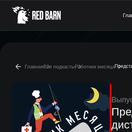
Гла
Предста
Главная
Все подкасты
Работник месяца
Выпу
Пре
дис