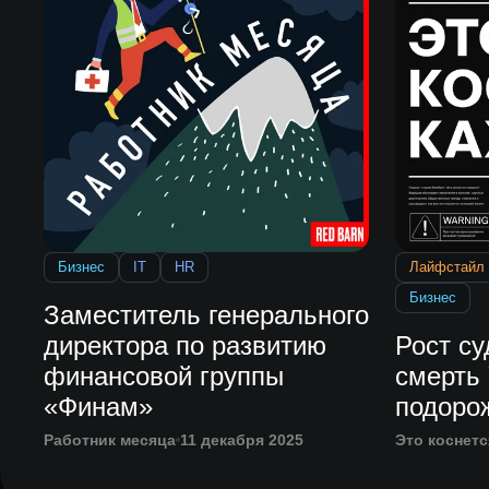
Бизнес
IT
HR
Лайфстайл
Бизнес
Заместитель генерального
директора по развитию
Рост с
финансовой группы
cмерть
«Финам»
подоро
Работник месяца
11 декабря 2025
Это коснетс