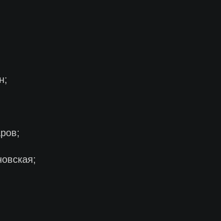
н;
ров;
овская;