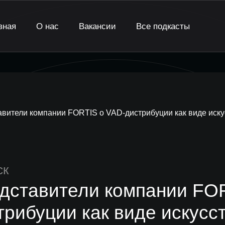
вная
О нас
Вакансии
Все подкасты
вители компании FORTIS о VAD-дистрибуции как виде иску
ск
дставители компании FOR
трибуции как виде искусс