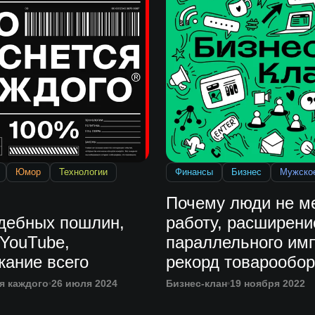
Юмор
Технологии
Финансы
Бизнес
Мужско
Почему люди не м
удебных пошлин,
работу, расширени
 YouTube,
параллельного имп
жание всего
рекорд товарообор
России и Китая
я каждого
26 июля 2024
Бизнес-клан
19 ноября 2022