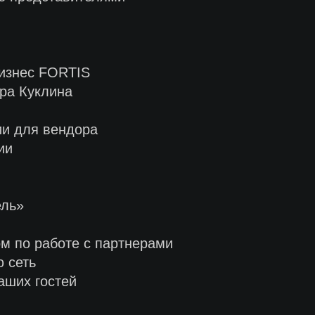
бизнес FORTIS
дра Куклина
ии для вендора
ии
ель»
ом по работе с партнерами
 сеть
аших гостей