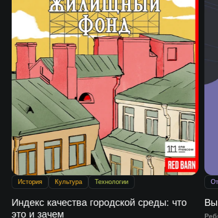
История
Культура
Технологии
От
Индекс качества городской среды: что
Вы
это и зачем
Реб