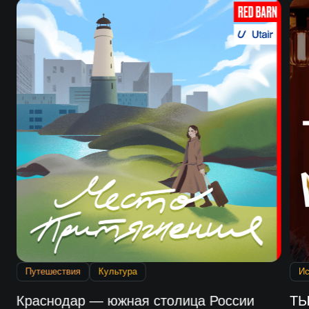
Путешествия
Культура
Ис
Краснодар — южная столица России
ТЫ