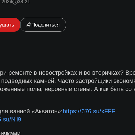
 2024
38:21
ушать
Поделиться
и ремонте в новостройках и во вторичках? Вро
о подводных камней. Часто застройщики экономя
ложенные полы, неровные стены. А как быть со
ля ванной «Акватон»:
https://676.su/xFFF
6.su/Nll9
ричками