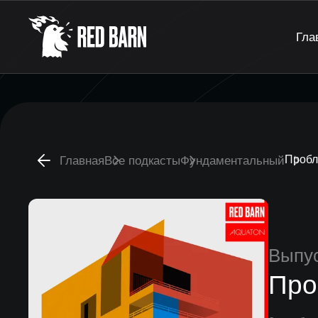
Гла
Пробл
Главная
Все подкасты
Фундаментальный
Выпу
Про