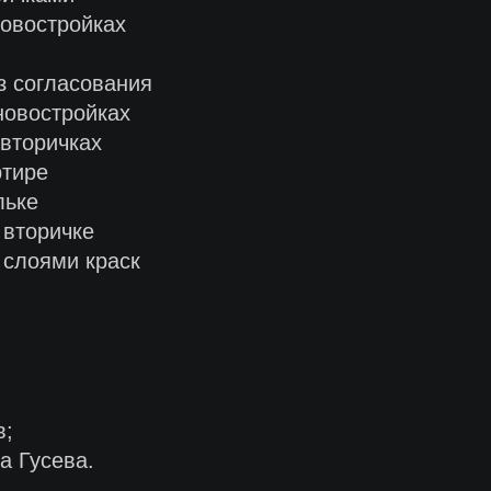
овостройках
з согласования
новостройках
вторичках
ртире
льке
 вторичке
 слоями краск
в;
а Гусева.