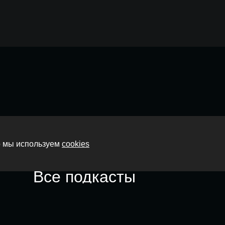
Главная
то мы используем
cookies
О нас
Все подкасты
Контакты