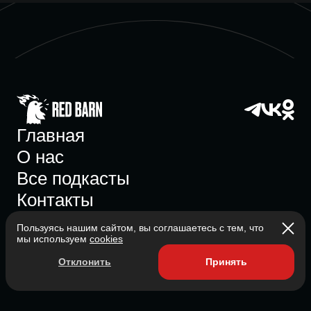
Главная
О нас
Все подкасты
Контакты
Пользуясь нашим сайтом, вы соглашаетесь с тем, что
мы используем
cookies
Участник ассоциации
Отклонить
Принять
Состоит в ассоциации с 2023
2026 Red Barn