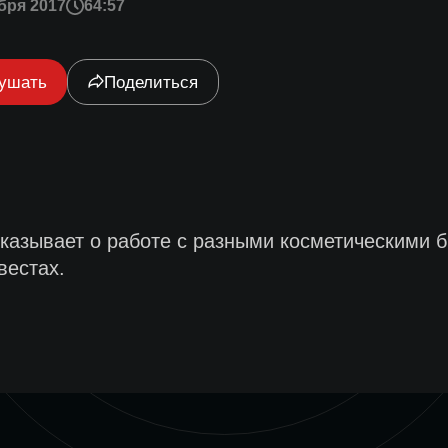
бря 2017
64:57
ушать
Поделиться
казывает о работе с разными косметическими 
вестах.