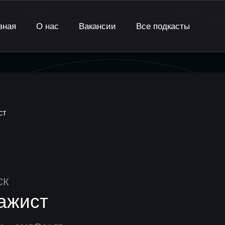
вная
О нас
Вакансии
Все подкасты
ст
ск
ажист