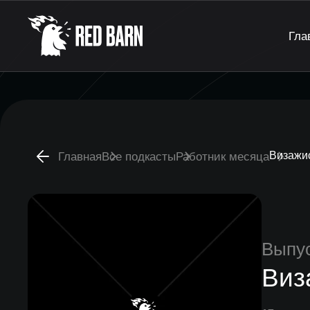
Гла
Визажи
Главная
Все подкасты
Работник месяца
Выпу
Виз