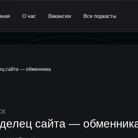
вная
О нас
Вакансии
Все подкасты
ец сайта — обменника
ск
делец сайта — обменник