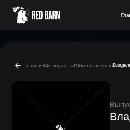
Гла
Владел
Главная
Все подкасты
Работник месяца
Выпу
Вла