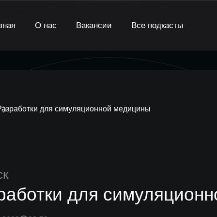
вная
О нас
Вакансии
Все подкасты
Разработки для симуляционной медицины
ск
работки для симуляцион