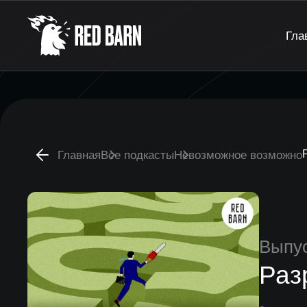
Гла
Главная
Все подкасты
Невозможное возможно
Выпу
Раз