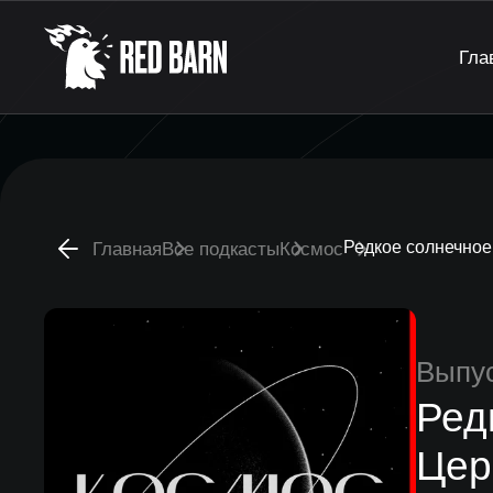
Гла
Редкое солнечное
Главная
Все подкасты
Космос
Выпу
Ред
Цер