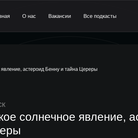
вная
О нас
Вакансии
Все подкасты
 явление, астероид Бенну и тайна Цереры
ск
кое солнечное явление, а
еры