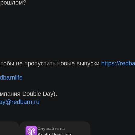
 прошлом?
чтобы не пропустить новые выпуски
https://redb
dbarnlife
мпания Double Day).
ay@redbarn.ru
Слушайте на
Apple Podcasts