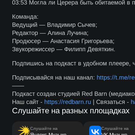
03:53 Могла ли Церера быть обитаемой в
Команда:
Ведущий — Владимир Сычев;
Редактор — Алина Лучина;
Продюсер — Анастасия Григорьева;
Звукорежиссер — Филипп Девяткин.
Подпишись на подкаст в удобном плеере, 
Подписывайся на наш канал:
https://t.me/re
——
Подкаст создан студией Red Barn (медиако
Наш сайт -
https://redbarn.ru
| Связаться -
h
Слушайте на разных площадках
Слушайте на
Слушайте на
Яндекс Музыке
VK Музыке