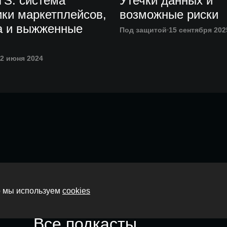
S: система
Утечки данных и
ики маркетплейсов,
возможные риски
ta и выжженные
Под защитой
15 сентября 202
2 июня 2024
Главная
то мы используем
cookies
О нас
Все подкасты