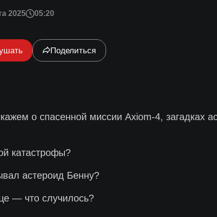
та 2025
05:20
ушать
Поделиться
кажем о спасенной миссии Axiom-4, загадках а
ной катастрофы?
ывал астероид Бенну?
це — что случилось?