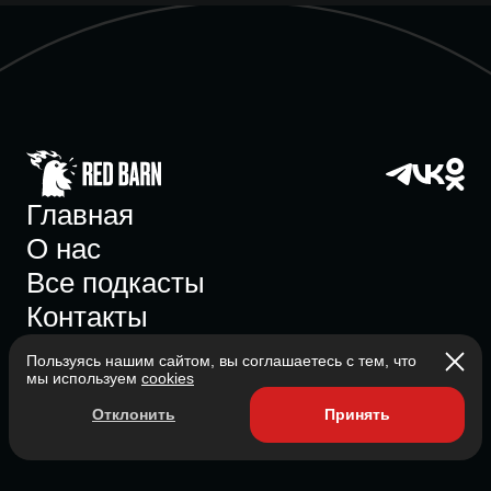
Главная
О нас
Все подкасты
Контакты
Пользуясь нашим сайтом, вы соглашаетесь с тем, что
мы используем
cookies
Участник ассоциации
Отклонить
Принять
Состоит в ассоциации с 2023
2026 Red Barn