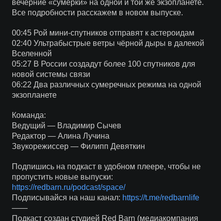
вечерние «сумерки» на одной и той же экзопланете.
Все подробности расскажем в новом выпуске.
00:45 Рой мини-спутников отправят к астероидам
02:40 Ультрабыстрые ветры чёрной дыры в далекой
Вселенной
05:27 В России создадут более 100 спутников для
новой системы связи
06:22 Два различных сумеречных режима на одной
экзопланете
Команда:
Ведущий — Владимир Сычев
Редактор — Алина Лучина
Звукорежиссер — Филипп Девяткин
Подпишись на подкаст в удобном плеере, чтобы не
пропустить новые выпуски:
https://redbarn.ru/podcast/space/
Подписывайся на наш канал:
https://t.me/redbarnlife
——
Подкаст создан студией Red Barn (медиакомпания