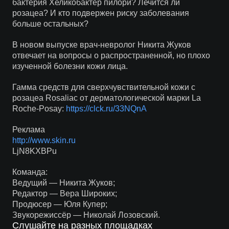
бактерия Хеликобактер пилори? Лечится ли
розацеа? И кто подвержен риску заболевания
больше остальных?
В новом выпуске врач-невролог Никита Жуков
отвечает на вопросы о распространенной, но плохо
изученной болезни кожи лица.
Гамма средств для сверхчувствительной кожи c
розацеа Rosaliac от дерматологической марки La
Roche-Posay:
https://clck.ru/33NQnA
Реклама
http://www.skin.ru
LjN8KXBPu
Команда:
Ведущий — Никита Жуков;
Редактор — Вера Широких;
Продюсер — Юля Купер;
Звукорежиссёр — Николай Лозовский.
Слушайте на разных площадках