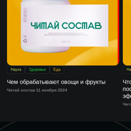
Наука
Здоровье
Еда
На
Чем обрабатывают овощи и фрукты
Чт
по
Читай состав
11 ноября 2024
эф
Чит