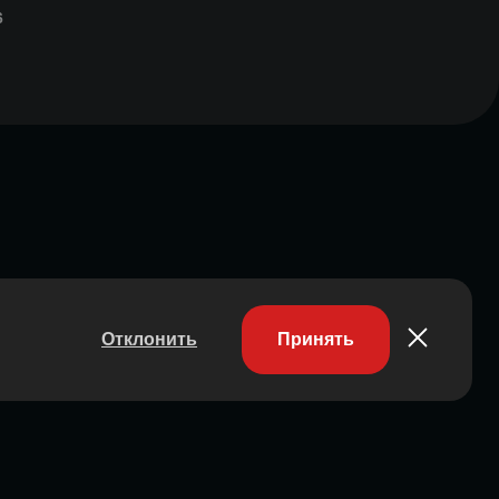
6
Отклонить
Принять
Участник ассоциации
Состоит в ассоциации с 2023