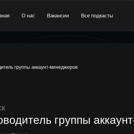
вная
О нас
Вакансии
Все подкасты
итель группы аккаунт-менеджеров
ск
оводитель группы аккаун