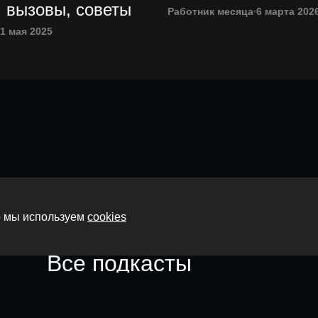
 вызовы, советы
Работник месяца
6 марта 202
1 мая 2025
Главная
то мы используем
cookies
О нас
Все подкасты
Контакты