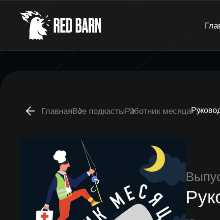
Гла
Руковод
Главная
Все подкасты
Работник месяца
Выпу
Рук