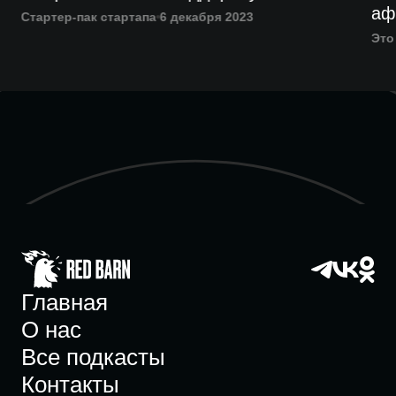
аф
Стартер-пак стартапа
6 декабря 2023
Это
Главная
О нас
Все подкасты
Контакты