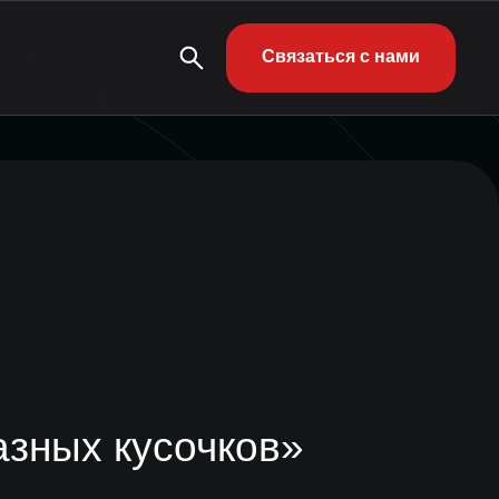
Связаться с нами
азных кусочков»