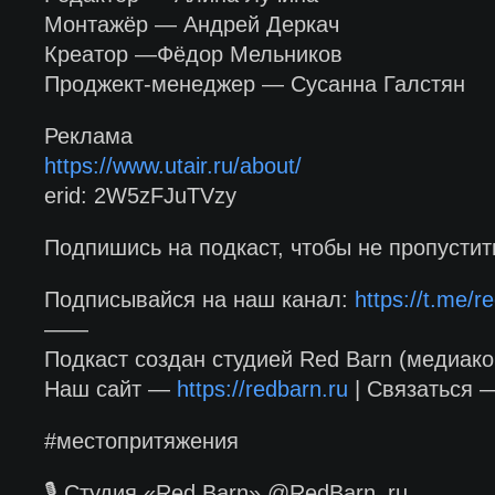
Монтажёр — Андрей Деркач
Креатор —Фёдор Мельников
Проджект-менеджер — Сусанна Галстян
Реклама
https://www.utair.ru/about/
erid: 2W5zFJuTVzy
Подпишись на подкаст, чтобы не пропусти
Подписывайся на наш канал:
https://t.me/re
——
Подкаст создан студией Red Barn (медиако
Наш сайт —
https://redbarn.ru
| Связаться
#местопритяжения
🎙 Студия «Red Barn» @RedBarn_ru