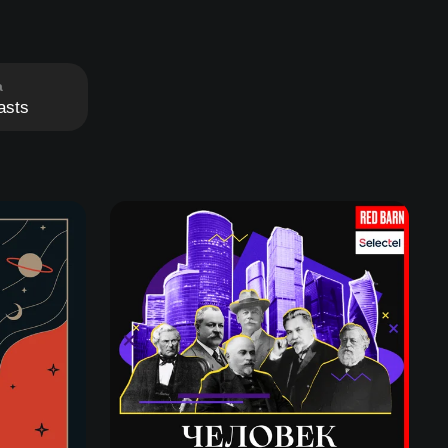
а
asts