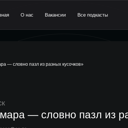
вная
О нас
Вакансии
Все подкасты
ра — словно пазл из разных кусочков»
ск
мара — словно пазл из р