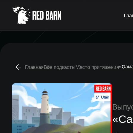
Гла
«Сама
Главная
Все подкасты
Место притяжения
Выпу
«Са