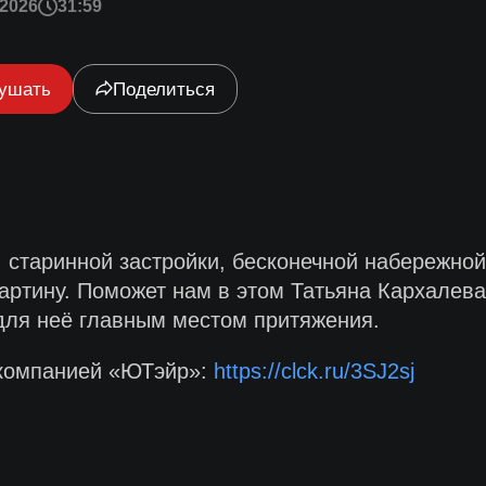
2026
31:59
ушать
Поделиться
 старинной застройки, бесконечной набережной
артину. Поможет нам в этом Татьяна Кархалев
 для неё главным местом притяжения.
акомпанией «ЮТэйр»:
https://clck.ru/3SJ2sj