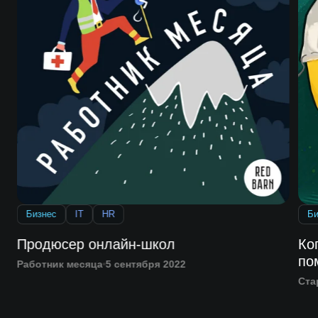
Бизнес
IT
HR
Би
Продюсер онлайн-школ
Ко
по
Работник месяца
5 сентября 2022
Ста