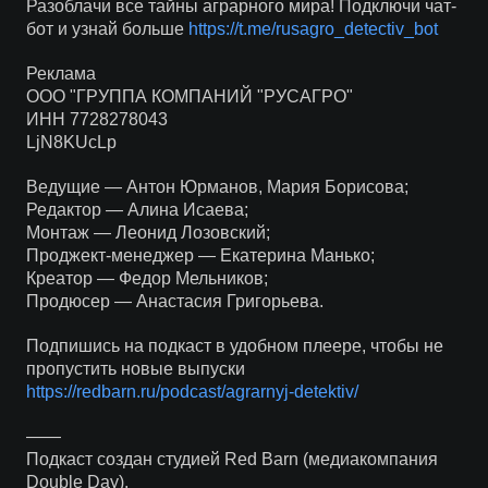
Разоблачи все тайны аграрного мира! Подключи чат-
бот и узнай больше
https://t.me/rusagro_detectiv_bot
Реклама
ООО "ГРУППА КОМПАНИЙ "РУСАГРО"
ИНН 7728278043
LjN8KUcLp
Ведущие — Антон Юрманов, Мария Борисова;
Редактор — Алина Исаева;
Монтаж — Леонид Лозовский;
Проджект-менеджер — Екатерина Манько;
Креатор — Федор Мельников;
Продюсер — Анастасия Григорьева.
Подпишись на подкаст в удобном плеере, чтобы не
пропустить новые выпуски
https://redbarn.ru/podcast/agrarnyj-detektiv/
——
Подкаст создан студией Red Barn (медиакомпания
Double Day).