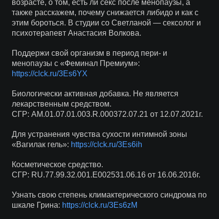
возрасте, о том, есть ли секс после менопаузы, а
также расскажем, почему снижается либидо и как с
этим бороться. В студии со Светланой — сексолог и
психотерапевт Анастасия Волкова.
Поддержи свой организм в период пери- и
менопаузы с «Феминал Премиум»:
https://clck.ru/3Es6YX
Биологически активная добавка. Не является
лекарственным средством.
СГР: АМ.01.07.01.003.R.000372.07.21 от 12.07.2021г.
Для устранения чувства сухости интимной зоны
«Вагилак гель»:
https://clck.ru/3Es6ih
Косметическое средство.
СГР: RU.77.99.32.001.Е002531.06.16 от 16.06.2016г.
Узнать свою степень климактерического синдрома по
шкале Грина:
https://clck.ru/3Es6zM