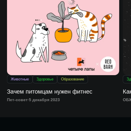
Животные
Здоровье
Образование
Зд
Зачем питомцам нужен фитнес
Ка
Пет-совет
5 декабря 2023
ОБ