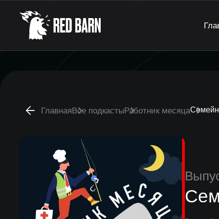
Гла
Семейн
Главная
Все подкасты
Работник месяца
Выпу
Сем