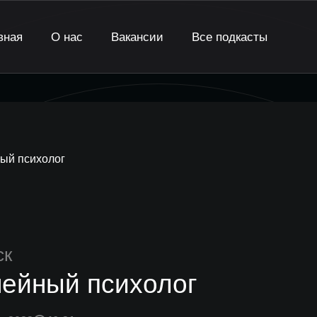
вная
О нас
Вакансии
Все подкасты
ый психолог
ск
ейный психолог