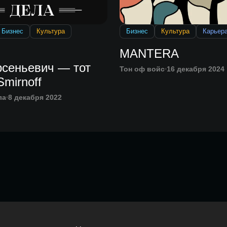
Бизнес
Культура
Бизнес
Культура
Карьер
MANTERA
рсеньевич — тот
Тон оф войс
16 декабря 2024
mirnoff
ла
8 декабря 2022
Главная