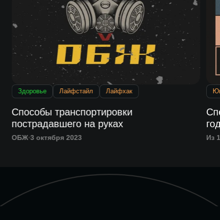
Здоровье
Лайфстайл
Лайфхак
Ю
я
Способы транспортировки
Сп
пострадавшего на руках
го
ОБЖ
3 октября 2023
Из 1