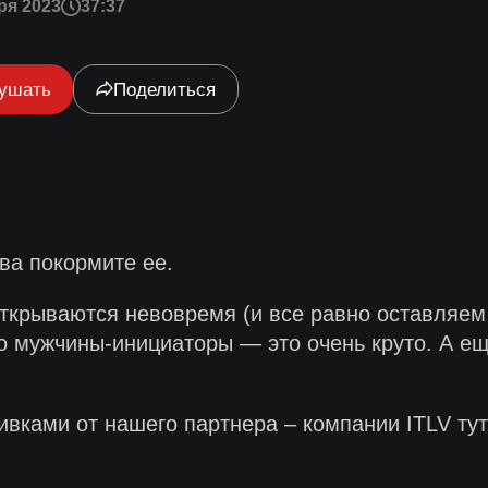
ря 2023
37:37
ушать
Поделиться
ва покормите ее.
открываются невовремя (и все равно оставляем
то мужчины-инициаторы — это очень круто. А е
вками от нашего партнера – компании ITLV ту