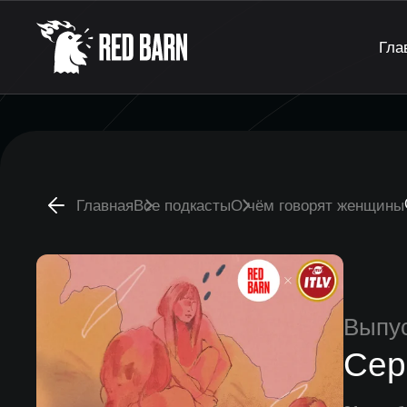
Гла
Главная
Все подкасты
О чём говорят женщины
Выпу
Сер