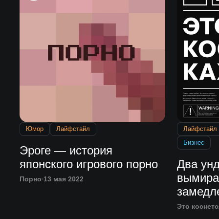
Юмор
Лайфстайл
Лайфстайл
Бизнес
Эроге — история
японского игрового порно
Два ун
вымира
Порно
13 мая 2022
замедл
Это коснетс