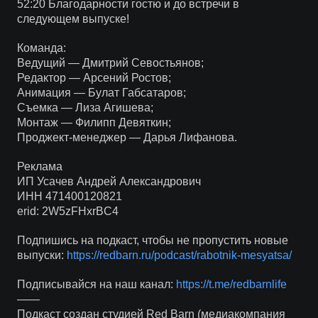
52:20 Благодарности гостю и до встречи в
следующем выпуске!
Команда:
Ведущий — Дмитрий Севостьянов;
Редактор — Арсений Ростов;
Анимация — Булат Габсатаров;
Съемка — Лиза Агишева;
Монтаж — Филипп Девяткин;
Проджект-менеджер — Дарья Лифанова.
Реклама
ИП Усачев Андрей Александрович
ИНН 471400120821
erid: 2W5zFHxrBC4
Подпишись на подкаст, чтобы не пропустить новые
выпуски:
https://redbarn.ru/podcast/rabotnik-mesyatsa/
Подписывайся на наш канал:
https://t.me/redbarnlife
——
Подкаст создан студией Red Barn (медиакомпания