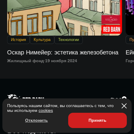
История
Культура
Технологии
Пу
Оскар Нимейер: эстетика железобетона
Ей
Жилищный фонд
19 ноября 2024
Гор
Пользуясь нашим сайтом, вы соглашаетесь с тем, что
Главная
мы используем
cookies
О нас
Отклонить
Принять
Все подкасты