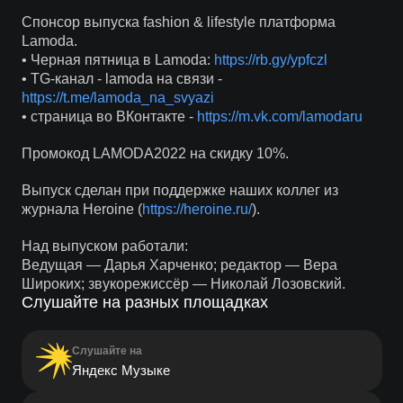
Спонсор выпуска fashion & lifestyle платформа
Lamoda.
• Черная пятница в Lamoda:
https://rb.gy/ypfczl
• TG-канал - lamoda на связи -
https://t.me/lamoda_na_svyazi
• страница во ВКонтакте -
https://m.vk.com/lamodaru
Промокод LAMODA2022 на скидку 10%.
Выпуск сделан при поддержке наших коллег из
журнала Heroine (
https://heroine.ru/
).
Над выпуском работали:
Ведущая — Дарья Харченко; редактор — Вера
Широких; звукорежиссёр — Николай Лозовский.
Слушайте на разных площадках
Слушайте на
Яндекс Музыке