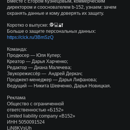
Вместе с Егором Кузнецовым, коммерческим
директором и сооснователем b-152, узнаем: зачем
охранять данные и кому доверять их защиту.
Коротко о выпуске: 🕵️💻🔐
Больше о защите персональных данных:
https://clck.ru/3BmSzQ
Команда:
Продюсер — Юля Купер;
Креатор — Дарья Харченко;
Редактор — Диана Малечева;
Звукорежиссёр — Андрей Деркач;
Проджект-менеджер — Дарья Лифанова;
Ведущий — Никита Шевченко, Дарья Новицкая.
Реклама
Общество с ограниченной
ответственностью «Б152»
Limited liability company «B152»
ИНН 5050091524
LjN8KVsUh