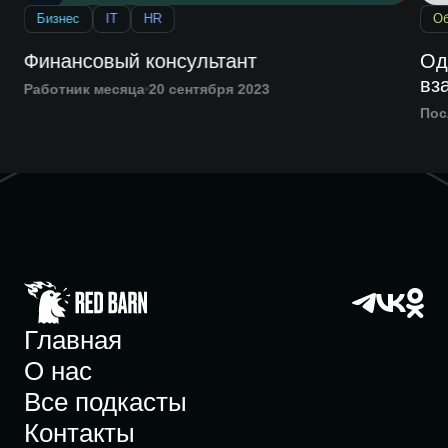
Бизнес
IT
HR
Об
Финансовый консультант
Од
вз
Работник месяца
20 сентября 2023
Пос
Главная
О нас
Все подкасты
Контакты