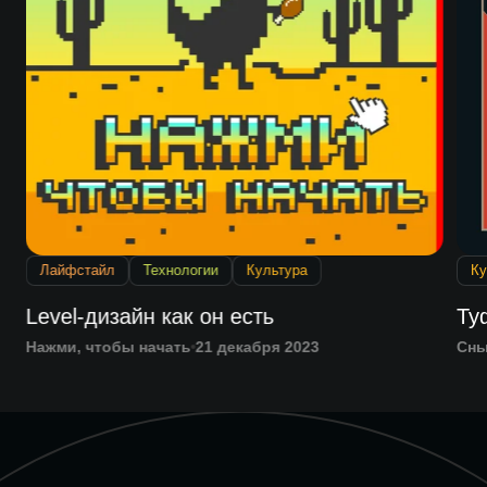
Лайфстайл
Технологии
Культура
Ку
Level-дизайн как он есть
Ту
Нажми, чтобы начать
21 декабря 2023
Сн