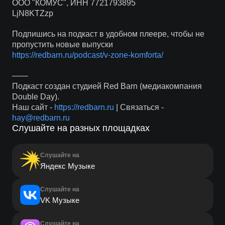
ООО "КОМУС", ИНН 7721793895
LjN8KTZzp
Подпишись на подкаст в удобном плеере, чтобы не
пропустить новые выпуски
https://redbarn.ru/podcast/v-zone-komforta/
——
Подкаст создан студией Red Barn (медиакомпания
Double Day).
Наш сайт -
https://redbarn.ru
| Связаться -
hay@redbarn.ru
Слушайте на разных площадках
Слушайте на
Яндекс Музыке
Слушайте на
VK Музыке
Слушайте на