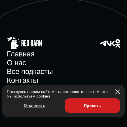
Главная
О нас
Все подкасты
Контакты
Пользуясь нашим сайтом, вы соглашаетесь с тем, что
мы используем
cookies
Участник ассоциации
Отклонить
Принять
Состоит в ассоциации с 2023
2026 Red Barn