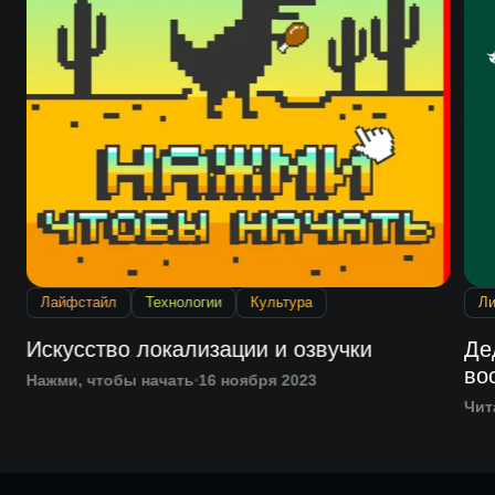
Лайфстайл
Технологии
Культура
Ли
Искусство локализации и озвучки
Де
во
Нажми, чтобы начать
16 ноября 2023
Чит