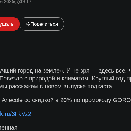
я 2025
49:17
ушать
Поделиться
чший город на земле». И не зря — здесь все, ч
Повезло с природой и климатом. Круглый год п
 мы расскажем в новом выпуске подкаста.
е Anecole со скидкой в 20% по промокоду GOR
lck.ru/3FkVz2
ленная