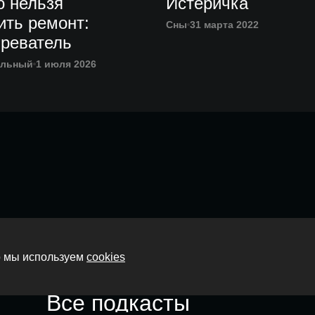
о нельзя
Истеричка
ить ремонт:
Сны
31 марта 2022
греватель
альный
1 июля 2026
Главная
то мы используем
cookies
О нас
Все подкасты