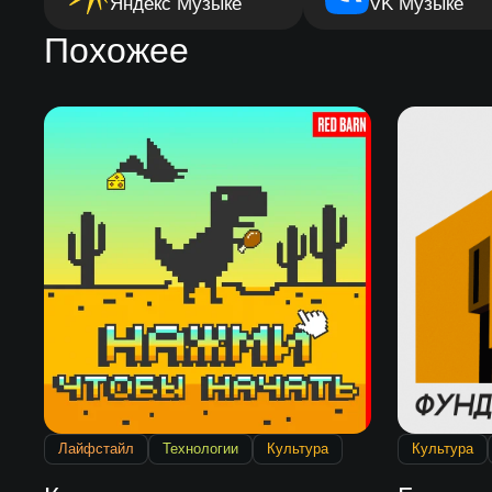
Яндекс Музыке
VK Музыке
Похожее
Лайфстайл
Технологии
Культура
Культура