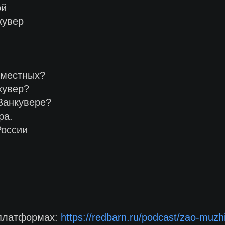
ой
кувер
 местных?
кувер?
 Ванкувере?
ра.
России
 платформах:
https://redbarn.ru/podcast/zao-muzhi