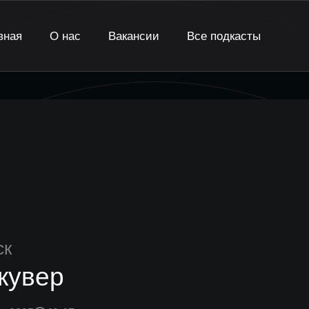
вная
О нас
Вакансии
Все подкасты
ск
кувер