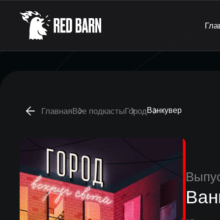
Гла
Ванкувер
Главная
Все подкасты
Город
Выпу
Ван