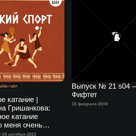
Выпуск № 21 s04 
айфстайл
Фифтет
е катание |
18 февраля 2019
на Гришанкова:
ное катание
о меня очень
твенным
т
20 октября 2022