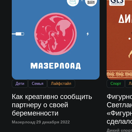
Дети
Семья
Лайфстайл
Спорт
Л
Как креативно сообщить
Фигурно
партнеру о своей
Светла
беременности
«Фигур
сделал
Мазерлоад
29 декабря 2022
ответс
Дикий спор