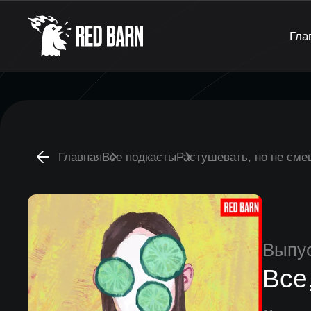
Гла
Главная
Все подкасты
Растушевать, но не см
Выпу
Все