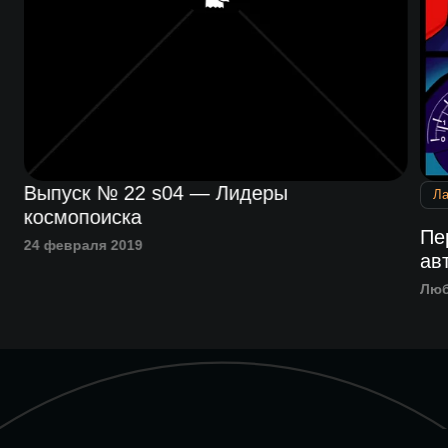
Выпуск № 22 s04 — Лидеры
Л
космопоиска
Пе
24 февраля 2019
ав
Люб