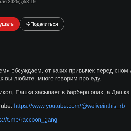
аля 2025
53:19
ушать
Поделиться
ем» обсуждаем, от каких привычек перед сном 
к вы любите, много говорим про еду.
кол, Пашка засыпает в барбершопах, а Дашка г
Tube:
https://www.youtube.com/@weliveinthis_rb
s://t.me/raccoon_gang