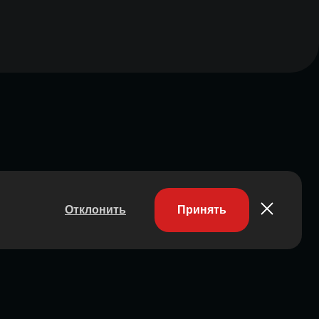
Отклонить
Принять
Участник ассоциации
Состоит в ассоциации с 2023