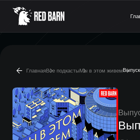
Гла
Выпуск
Главная
Все подкасты
Мы в этом живем
Выпу
Вып