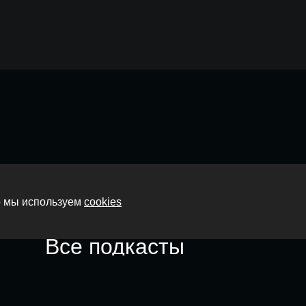
Главная
то мы используем
cookies
О нас
Все подкасты
Контакты