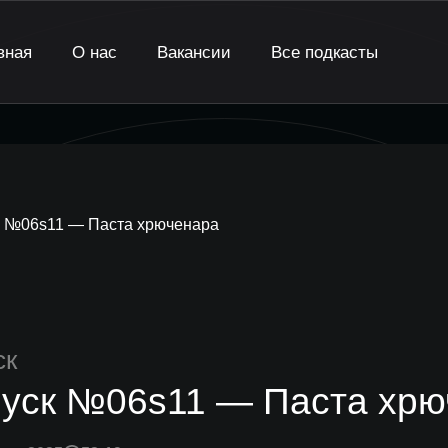
вная
О нас
Вакансии
Все подкасты
 №06s11 — Паста хрюченара
ск
уск №06s11 — Паста хрю