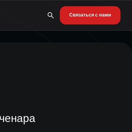
Связаться с нами
ченара