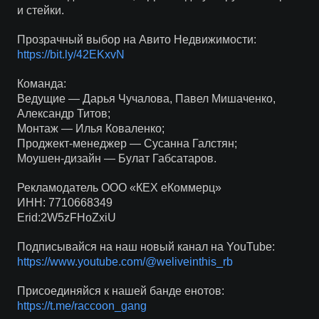
и стейки.
Прозрачный выбор на Авито Недвижимости:
https://bit.ly/42EKxvN
Команда:
Ведущие — Дарья Чучалова, Павел Мишаченко,
Александр Титов;
Монтаж — Илья Коваленко;
Проджект-менеджер — Сусанна Галстян;
Моушен-дизайн — Булат Габсатаров.
Рекламодатель ООО «КЕХ еКоммерц»
ИНН: 7710668349
Erid:2W5zFHoZxiU
Подписывайся на наш новый канал на YouTube:
https://www.youtube.com/@weliveinthis_rb
Присоединяйся к нашей банде енотов:
https://t.me/raccoon_gang