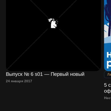
Выпуск № 6 s01 — Первый новый
Л
24 января 2017
5 
оф
Нес