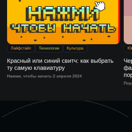
Лайфстайл
Технологии
Культура
Ю
и
Красный или синий свитч: как выбрать
Че
ту самую клавиатуру
фа
по
Нажми, чтобы начать
2 апреля 2024
Пор