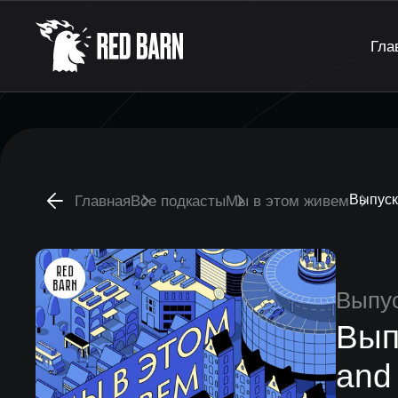
Гла
Выпуск 
Главная
Все подкасты
Мы в этом живем
Выпу
Вып
and