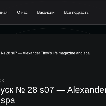
вная
О нас
Вакансии
Все подкасты
№ 28 s07 — Alexander Titov’s life magazine and spa
ск
уск № 28 s07 — Alexander T
 spa