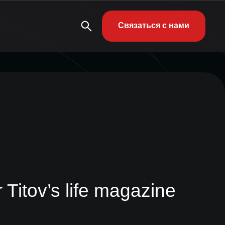
Связаться с нами
itov’s life magazine