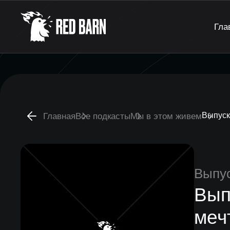
Гла
Выпуск
Главная
Все подкасты
Мы в этом живем
Выпу
Вып
меч