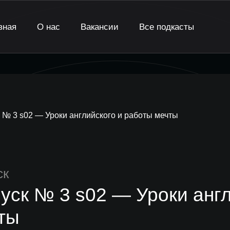
вная
О нас
Вакансии
Все подкасты
 № 3 s02 — Уроки английского и работы мечты
ск
уск № 3 s02 — Уроки англ
ты