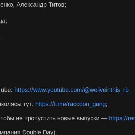
нко, Александр Титов;
ца;
.
Tube:
https://www.youtube.com/@weliveinthis_rb
иколясы тут:
https://t.me/raccoon_gang
;
чтобы не пропустить новые выпуски —
https://r
мпания Double Day).