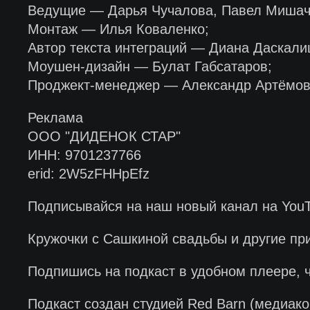
Ведущие — Дарья Чучалова, Павел Мишаче
Монтаж — Илья Коваленко;
Автор текста интеграций — Диана Даскали
Моушен-дизайн — Булат Габсатаров;
Проджект-менеджер — Александр Артёмов
Реклама
ООО "ДИДЕНОК СТАР"
ИНН: 9701237766
erid: 2W5zFHHpEfz
Подписывайся на наш новый канал на You
Кружочки с Сашкиной свадьбы и другие пр
Подпишись на подкаст в удобном плеере, 
Подкаст создан студией Red Barn (медиако