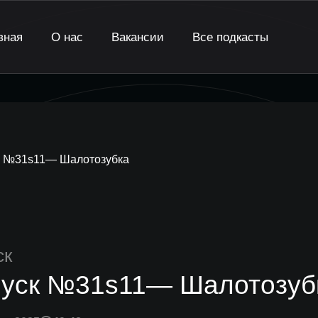
вная
О нас
Вакансии
Все подкасты
 №31s11— Шалотозубка
ск
уск №31s11— Шалотозуб