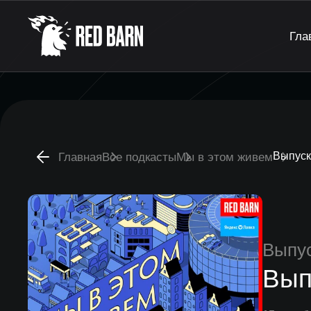
Гла
Выпуск
Главная
Все подкасты
Мы в этом живем
Выпу
Вып