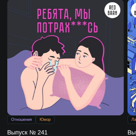
Отношения
Юмор
Л
Выпуск № 241