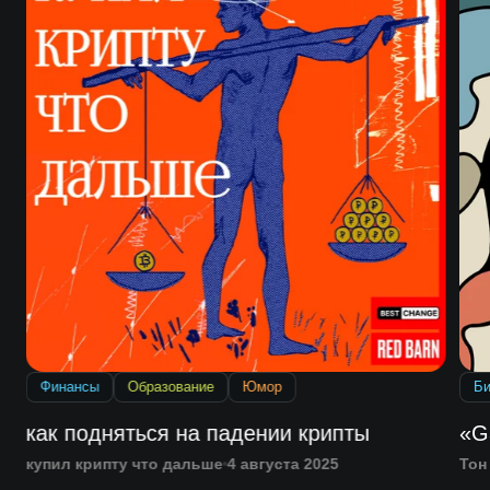
Финансы
Образование
Юмор
Би
как подняться на падении крипты
«G
купил крипту что дальше
4 августа 2025
Тон