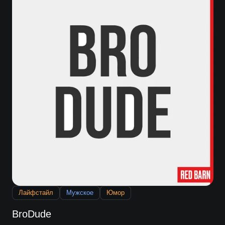
Лайфстайл
Мужское
Юмор
BroDude