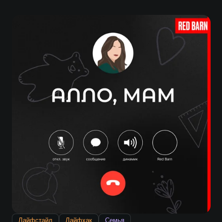
Лайфстайл
Лайфхак
Семья