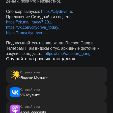
деньги, пока что неизвестно).
Спонсор выпуска:
https://citydrive.ru
.
Приложение Ситидрайв и соцсети:
https://trk.mail.ru/c/v7j201
.
https://vk.com/citydrive_today
.
https://t.me/citydriveru
.
Подписывайтесь на наш канал Racoon Gang в
Телеграм ! Там видосы с тус, архивные фоточки и
закулисье подкаста:
https://t.me/raccoon_gang
.
Слушайте на разных площадках
Слушайте на
Яндекс Музыке
Слушайте на
VK Музыке
Слушайте на
Apple Podcasts