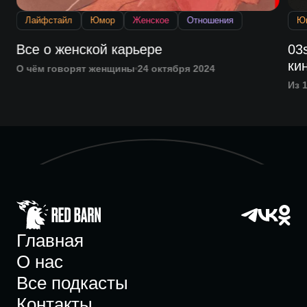
Лайфстайл
Юмор
Женское
Отношения
Ю
Все о женской карьере
03
ки
О чём говорят женщины
24 октября 2024
Из 1
Главная
О нас
Все подкасты
Контакты