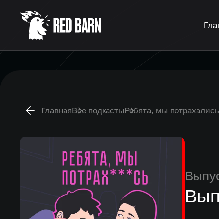
Гла
Главная
Все подкасты
Ребята, мы потрахались
Выпу
Вып