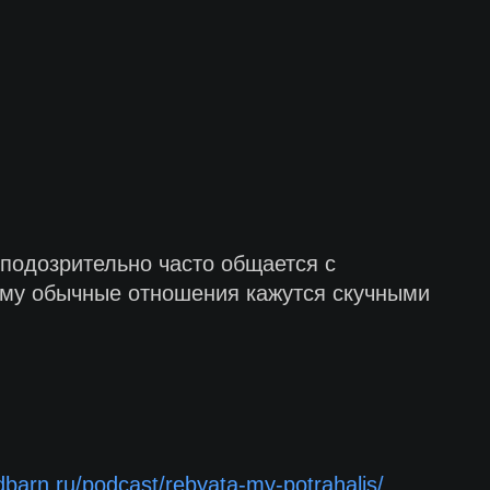
подозрительно часто общается с
ему обычные отношения кажутся скучными
edbarn.ru/podcast/rebyata-my-potrahalis/