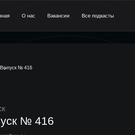
вная
О нас
Вакансии
Все подкасты
Выпуск № 416
ск
уск № 416