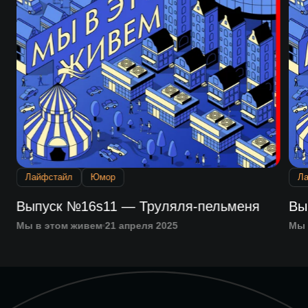
Лайфстайл
Юмор
Л
Выпуск №16s11 — Труляля-пельменя
Вы
Мы в этом живем
21 апреля 2025
Мы 