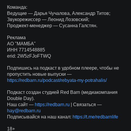
Команда:
Ведущие — Дарья Чучалова, Александр Титов;
Звукорежиссер — Леонид Лозовский;
Проджект-менеджер — Сусанна Галстян.
Реклама
АО "МАМБА"
ИНН 7714548885
erid: 2W5zFJoFTWQ
Подпишись на подкаст в удобном плеере, чтобы не
пропустить новые выпуски —
https://redbarn.ru/podcast/rebyata-my-potrahalis/
Подкаст создан студией Red Barn (медиакомпания
Double Day).
Наш сайт —
https://redbarn.ru
| Связаться —
hay@redbarn.ru
Подписывайся на наш канал:
https://t.me/redbarnlife
18+