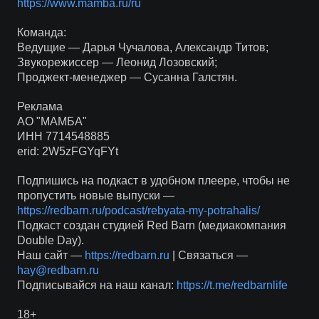
https://www.mamba.ru/ru
Команда:
Ведущие — Дарья Чучалова, Александр Титов;
Звукорежиссер — Леонид Лозовский;
Проджект-менеджер — Сусанна Галстян.
Реклама
АО "МАМБА"
ИНН 7714548885
erid: 2W5zFGYqFYt
Подпишись на подкаст в удобном плеере, чтобы не
пропустить новые выпуски —
https://redbarn.ru/podcast/rebyata-my-potrahalis/
Подкаст создан студией Red Barn (медиакомпания
Double Day).
Наш сайт —
https://redbarn.ru
| Связаться —
hay@redbarn.ru
Подписывайся на наш канал:
https://t.me/redbarnlife
18+