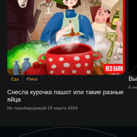
Вы
Еда
Юмор
6 о
Снесла курочка пашот или такие разные
яйца
Не перебарщивай
15 марта 2024