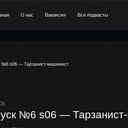
вная
О нас
Вакансии
Все подкасты
 №6 s06 — Тарзанист-машинист
ск
уск №6 s06 — Тарзанист