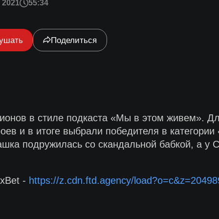
 2021
55:34
ушать
Поделиться
ионов в стиле подкаста «Мы в этом живем». Д
оев и в итоге выбрали победителя в категории
ашка подружилась со скандальной бабкой, а у С
xBet -
https://z.cdn.ftd.agency/load?o=c&z=2